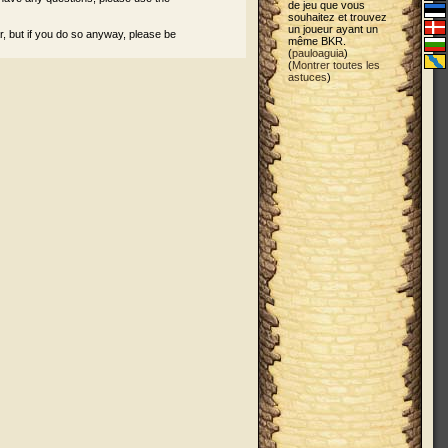
de jeu que vous
souhaitez et trouvez
un joueur ayant un
r, but if you do so anyway, please be
même BKR.
(
pauloaguia
)
(
Montrer toutes les
astuces
)