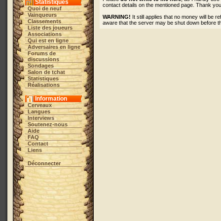
Statistiques
contact details on the mentioned page. Thank you
Quoi de neuf
Vainqueurs
WARNING!
It still applies that no money will be
Classements
aware that the server may be shut down before t
Liste des joueurs
Associations
Qui est en ligne
Adversaires en ligne
Forums de
discussions
Sondages
Salon de tchat
Statistiques
Réalisations
Information
Cerveaux
Langues
Interviews
Soutenez-nous
Aide
FAQ
Contact
Liens
Déconnecter