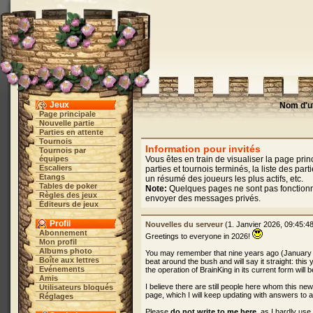
Jeux
Nom d'ut
Page principale
Nouvelle partie
Parties en attente
Tournois
Information pour invités
Tournois par
équipes
Vous êtes en train de visualiser la page pri
Escaliers
parties et tournois terminés, la liste des p
Etangs
un résumé des joueurs les plus actifs, etc.
Tables de poker
Note:
Quelques pages ne sont pas fonctionnell
Règles des jeux
envoyer des messages privés.
Éditeurs de jeux
Profil
Nouvelles du serveur
(1. Janvier 2026, 09:45:4
Abonnement
Greetings to everyone in 2026!
Mon profil
Albums photo
You may remember that nine years ago (January
Boîte aux lettres
beat around the bush and will say it straight: this
Evénements
the operation of BrainKing in its current form will 
Amis
I believe there are still people here whom this ne
Utilisateurs bloqués
page, which I will keep updating with answers to 
Réglages
Please
do not write to me here
, as I hardly us