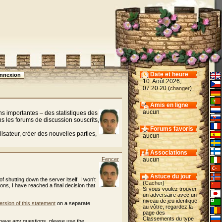
Date et heure
10. Août 2026,
07:20:20 (
)
changer
Amis en ligne
aucun
ons importantes – des statistiques des
s les forums de discussion souscrits,
Forums favoris
isateur, créer des nouvelles parties,
aucun
Associations
Fencer
aucun
Astuce du jour
of shutting down the server itself. I won’t
(
Cacher
)
cons, I have reached a final decision that
Si vous voulez trouver
un adversaire avec un
niveau de jeu identique
ersion of this statement
on a separate
au vôtre, regardez la
page des
Classements du type
 have any questions, please use the