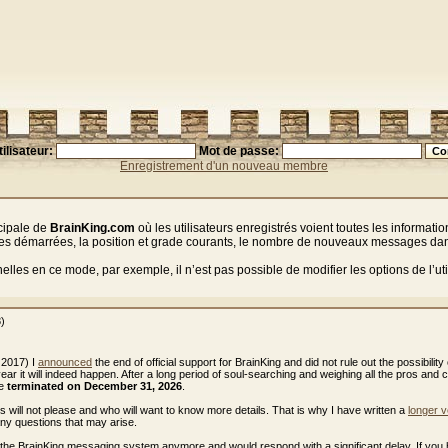
ilisateur:
Mot de passe:
Enregistrement d'un nouveau membre
ncipale de
BrainKing.com
où les utilisateurs enregistrés voient toutes les informati
arties démarrées, la position et grade courants, le nombre de nouveaux messages dan
es en ce mode, par exemple, il n’est pas possible de modifier les options de l’util
8)
 2017) I
announced
the end of official support for BrainKing and did not rule out the possibility 
 year it will indeed happen. After a long period of soul-searching and weighing all the pros and 
be
terminated on December 31, 2026
.
ws will not please and who will want to know more details. That is why I have written a
longer v
any questions that may arise.
e the BrainKing messaging system anymore and would respond with a significant delay. If you