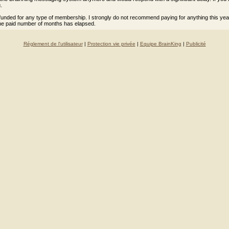
.
 refunded for any type of membership. I strongly do not recommend paying for anything this yea
he paid number of months has elapsed.
Réglement de l'utilisateur
|
Protection vie privée
|
Equipe BrainKing
|
Publicité