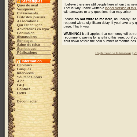
Statistiques
I believe there are still people here whom this ne
Quoi de neuf
That is why I have written a
longer version of thi
Vainqueurs
with answers to any questions that may arise.
Classements
Liste des joueurs
Please
do not write to me here
, as I hardly u
Associations
respond with a significant delay. If you have any 
Qui est en ligne
page. Thank you.
Adversaires en ligne
Forums de
WARNING!
It still applies that no money will be 
discussions
recommend paying for anything this year, but if 
Sondages
shut down before the paid number of months has
Salon de tchat
Statistiques
Réalisations
Réglement de l'utilisateur
|
Pr
Information
Cerveaux
Langues
Interviews
Soutenez-nous
Aide
FAQ
Contact
Liens
Déconnecter