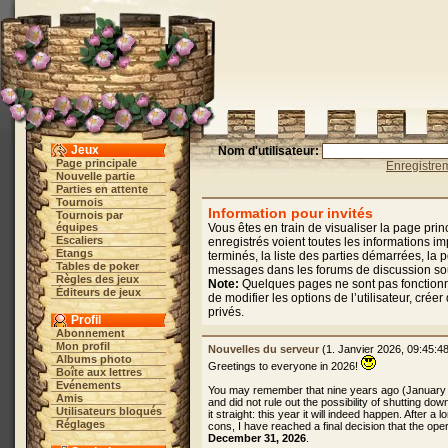
Jeux
Nom d'utilisateur:
Page principale
Enregistre
Nouvelle partie
Parties en attente
Tournois
Information pour invités
Tournois par
équipes
Vous êtes en train de visualiser la page pri
Escaliers
enregistrés voient toutes les informations im
Etangs
terminés, la liste des parties démarrées, la
Tables de poker
messages dans les forums de discussion sousc
Règles des jeux
Note:
Quelques pages ne sont pas fonctionne
Éditeurs de jeux
de modifier les options de l’utilisateur, cr
privés.
Profil
Abonnement
Mon profil
Nouvelles du serveur
(1. Janvier 2026, 09:45:4
Albums photo
Greetings to everyone in 2026!
Boîte aux lettres
Evénements
You may remember that nine years ago (January
Amis
and did not rule out the possibility of shutting dow
Utilisateurs bloqués
it straight: this year it will indeed happen. After 
Réglages
cons, I have reached a final decision that the oper
December 31, 2026
.