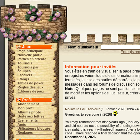
Jeux
Nom d'utilisateur:
Page principale
Enregistre
Nouvelle partie
Parties en attente
Tournois
Information pour invités
Tournois par
équipes
Vous êtes en train de visualiser la page pri
Escaliers
enregistrés voient toutes les informations im
Etangs
terminés, la liste des parties démarrées, la
Tables de poker
messages dans les forums de discussion sousc
Règles des jeux
Note:
Quelques pages ne sont pas fonctionne
Éditeurs de jeux
de modifier les options de l’utilisateur, cr
privés.
Profil
Abonnement
Mon profil
Nouvelles du serveur
(1. Janvier 2026, 09:45:4
Albums photo
Greetings to everyone in 2026!
Boîte aux lettres
Evénements
You may remember that nine years ago (January
Amis
and did not rule out the possibility of shutting dow
Utilisateurs bloqués
it straight: this year it will indeed happen. After 
Réglages
cons, I have reached a final decision that the oper
December 31, 2026
.