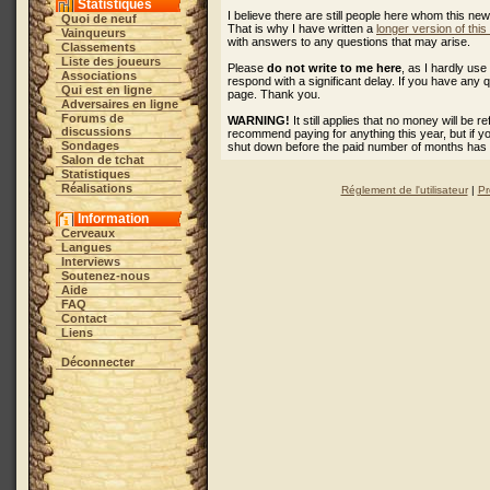
Statistiques
I believe there are still people here whom this ne
Quoi de neuf
That is why I have written a
longer version of thi
Vainqueurs
with answers to any questions that may arise.
Classements
Liste des joueurs
Please
do not write to me here
, as I hardly u
Associations
respond with a significant delay. If you have any 
Qui est en ligne
page. Thank you.
Adversaires en ligne
Forums de
WARNING!
It still applies that no money will be 
discussions
recommend paying for anything this year, but if 
Sondages
shut down before the paid number of months has
Salon de tchat
Statistiques
Réalisations
Réglement de l'utilisateur
|
Pr
Information
Cerveaux
Langues
Interviews
Soutenez-nous
Aide
FAQ
Contact
Liens
Déconnecter