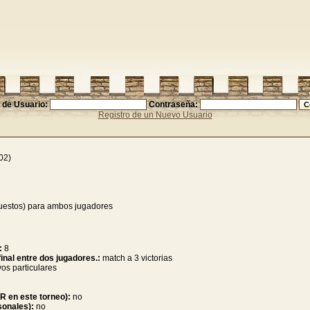
de Usuario:
Contraseña:
Registro de un Nuevo Usuario
02)
puestos) para ambos jugadores
:
8
inal entre dos jugadores.:
match a 3 victorias
vos particulares
KR en este torneo):
no
sonales):
no