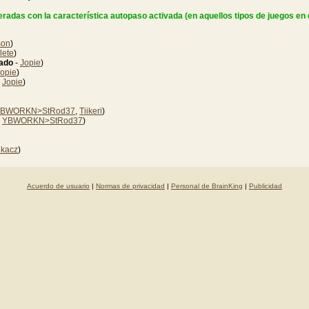
radas con la característica autopaso activada (en aquellos tipos de juegos en q
son
)
lete
)
ado
-
Jopie
)
opie
)
-
Jopie
)
BWORKN>StRod37
,
Tiikeri
)
-
YBWORKN>StRod37
)
nkacz
)
Acuerdo de usuario
|
Normas de privacidad
|
Personal de BrainKing
|
Publicidad