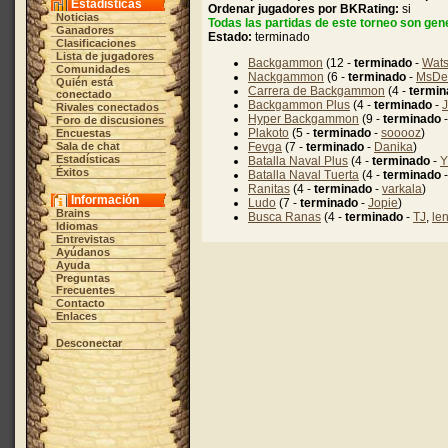
Estadísticas
Ordenar jugadores por BKRating:
si
Noticias
Todas las partidas de este torneo son gene
Ganadores
Estado:
terminado
Clasificaciones
Lista de jugadores
Backgammon
(12 -
terminado
-
Wat
Comunidades
Nackgammon
(6 -
terminado
-
MsDe
Quién está
Carrera de Backgammon
(4 -
termin
conectado
Backgammon Plus
(4 -
terminado
-
J
Rivales conectados
Hyper Backgammon
(9 -
terminado
Foro de discusiones
Plakoto
(5 -
terminado
-
sooooz
)
Encuestas
Sala de chat
Fevga
(7 -
terminado
-
Danika
)
Estadísticas
Batalla Naval Plus
(4 -
terminado
-
Y
Éxitos
Batalla Naval Tuerta
(4 -
terminado
Ranitas
(4 -
terminado
-
varkala
)
Información
Ludo
(7 -
terminado
-
Jopie
)
Brains
Busca Ranas
(4 -
terminado
-
TJ
,
le
Idiomas
Entrevistas
Ayúdanos
Ayuda
Preguntas
Frecuentes
Contacto
Enlaces
Desconectar