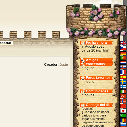
Fecha y hora
7. Agosto 2026,
07:52:20 (
)
cambiar
Amigos
conectados
Creador:
Jopie
ninguno
Foros favoritos
ninguno
Comunidades
ninguna
Consejo del día
(
ocultar
)
¿Cansado de hacer
varios clicks para
llegar a la misma
página? Los miembros
de pago pueden