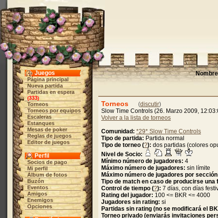
Juegos
Nombre 
Página principal
Nueva partida
Partidas en espera
333
(
)
Torneos
(
discutir
)
Torneos
Torneos por equipos
Slow Time Controls (26. Marzo 2009, 12:03:
Escaleras
Volver a la lista de torneos
Estanques
Mesas de poker
Comunidad:
*29* Slow Time Controls
Reglas de juegos
Tipo de partida:
Partida normal
Editor de juegos
Tipo de torneo (
?
):
dos partidas (colores o
Nivel de Socio:
Perfil
Mínimo número de jugadores:
4
Socios de pago
Máximo número de jugadores:
sin límite
Mi perfil
Máximo número de jugadores por sección
Álbum de fotos
Buzón
Tipo de match en caso de producirse una f
Eventos
Control de tiempo (
?
):
7 días, con días festi
Amigos
Rating del jugador:
100 <= BKR <= 4000
Enemigos
Jugadores sin rating:
si
Opciones
Partidas sin rating (no se modificará el B
Torneo privado (enviarás invitaciones per