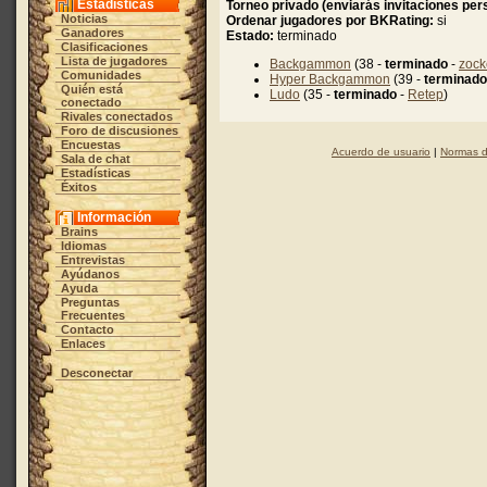
Estadísticas
Torneo privado (enviarás invitaciones per
Noticias
Ordenar jugadores por BKRating:
si
Ganadores
Estado:
terminado
Clasificaciones
Lista de jugadores
Backgammon
(38 -
terminado
-
zock
Comunidades
Hyper Backgammon
(39 -
terminado
Quién está
Ludo
(35 -
terminado
-
Retep
)
conectado
Rivales conectados
Foro de discusiones
Encuestas
Acuerdo de usuario
|
Normas d
Sala de chat
Estadísticas
Éxitos
Información
Brains
Idiomas
Entrevistas
Ayúdanos
Ayuda
Preguntas
Frecuentes
Contacto
Enlaces
Desconectar