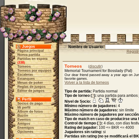
Juegos
Nombre de Usuario:
Página principal
Regist
Nueva partida
Partidas en espera
338
(
)
Torneos
(
discutir
)
Torneos
Torneos por equipos
Memorial Tournament for Bosslady (Pat)
Escaleras
Our dear friend passed away a year ago on Jun
Estanques
favorite games.
Volver a la lista de torneos
Mesas de poker
Reglas de juegos
Editor de juegos
Tipo de partida:
Partida normal
Tipo de torneo (
?
):
una partida para ambos
Perfil
Nivel de Socio:
Socios de pago
Mínimo número de jugadores:
4
Mi perfil
Máximo número de jugadores:
sin límite
Álbum de fotos
Máximo número de jugadores por sección
Buzón
Tipo de match en caso de producirse una f
Eventos
Control de tiempo (
?
):
4 días, con días festi
Amigos
Rating del jugador:
100 <= BKR <= 4000
Enemigos
Opciones
Jugadores sin rating:
si
Partidas sin rating (no se modificará el B