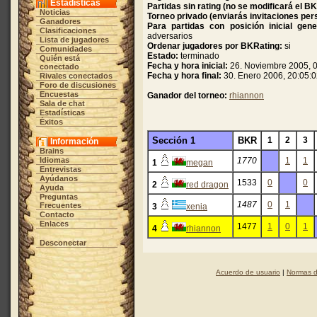
Estadísticas
Partidas sin rating (no se modificará el B
Noticias
Torneo privado (enviarás invitaciones per
Ganadores
Para partidas con posición inicial gene
Clasificaciones
adversarios
Lista de jugadores
Ordenar jugadores por BKRating:
si
Comunidades
Estado:
terminado
Quién está
Fecha y hora inicial:
26. Noviembre 2005, 0
conectado
Fecha y hora final:
30. Enero 2006, 20:05:
Rivales conectados
Foro de discusiones
Encuestas
Ganador del torneo:
rhiannon
Sala de chat
Estadísticas
Éxitos
Sección 1
BKR
1
2
3
Información
Brains
Idiomas
1770
1
1
1
megan
Entrevistas
Ayúdanos
1533
0
0
2
red dragon
Ayuda
Preguntas
1487
0
1
Frecuentes
3
xenia
Contacto
Enlaces
1477
1
0
1
4
rhiannon
Desconectar
Acuerdo de usuario
|
Normas d