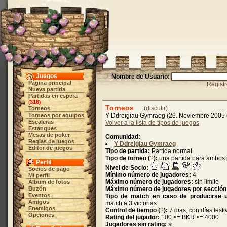
Juegos
Nombre de Usuario:
Página principal
Regist
Nueva partida
Partidas en espera
316
(
)
Torneos
(
discutir
)
Torneos
Torneos por equipos
Y Ddreigiau Gymraeg (26. Noviembre 2005
Escaleras
Volver a la lista de tipos de juegos
Estanques
Mesas de poker
Comunidad:
Reglas de juegos
Y Ddreigiau Gymraeg
Editor de juegos
Tipo de partida:
Partida normal
Tipo de torneo (
?
):
una partida para ambos
Perfil
Nivel de Socio:
Socios de pago
Mínimo número de jugadores:
4
Mi perfil
Máximo número de jugadores:
sin límite
Álbum de fotos
Buzón
Máximo número de jugadores por sección
Eventos
Tipo de match en caso de producirse un
Amigos
match a 3 victorias
Enemigos
Control de tiempo (
?
):
7 días, con días festi
Opciones
Rating del jugador:
100 <= BKR <= 4000
Jugadores sin rating:
si