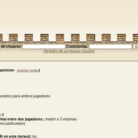
de Usuario:
Contraseña:
Registro de un Nuevo Usuario
gammon
-
)
mostrar reglas
puestos) para ambos jugadores
:
8
inal entre dos jugadores.:
match a 3 victorias
vos particulares
KR en este torneo):
no