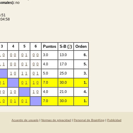
sonales):
no
6:51
:04:58
3
4
5
6
Puntos
S-B (
?
)
Orden
1
0
0
0
0
1
0
0
3.0
13.0
6.
1
1
0
0
0
1
0
0
4.0
17.0
5.
1
0
1
1
0
1
5.0
25.0
3.
0
1
0
1
1
0
7.0
30.0
1.
0
0
1
0
1
0
4.0
21.0
4.
1
0
0
1
0
1
7.0
30.0
1.
Acuerdo de usuario
|
Normas de privacidad
|
Personal de BrainKing
|
Publicidad