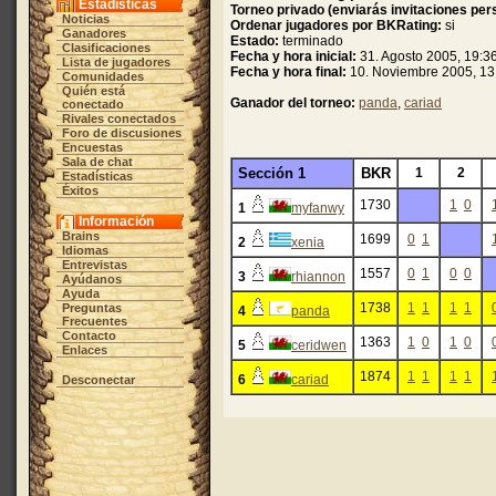
Estadísticas
Torneo privado (enviarás invitaciones per
Noticias
Ordenar jugadores por BKRating:
si
Ganadores
Estado:
terminado
Clasificaciones
Fecha y hora inicial:
31. Agosto 2005, 19:3
Lista de jugadores
Fecha y hora final:
10. Noviembre 2005, 13
Comunidades
Quién está
Ganador del torneo:
panda
,
cariad
conectado
Rivales conectados
Foro de discusiones
Encuestas
Sala de chat
Sección 1
BKR
1
2
Estadísticas
Éxitos
1730
1
0
1
myfanwy
Información
Brains
1699
0
1
2
xenia
Idiomas
Entrevistas
1557
0
1
0
0
3
rhiannon
Ayúdanos
Ayuda
1738
1
1
1
1
Preguntas
4
panda
Frecuentes
Contacto
1363
1
0
1
0
5
ceridwen
Enlaces
1874
1
1
1
1
6
cariad
Desconectar