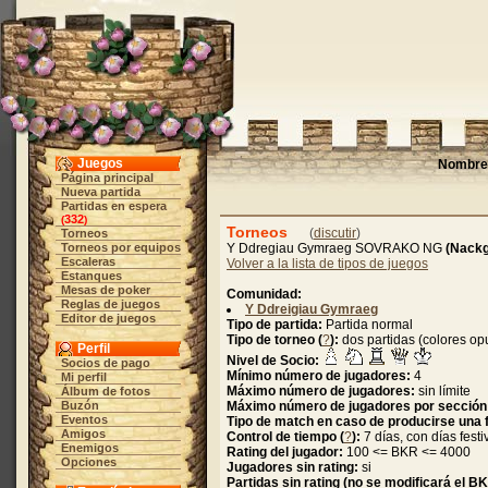
Juegos
Nombre 
Página principal
Nueva partida
Partidas en espera
332
(
)
Torneos
(
discutir
)
Torneos
Torneos por equipos
Y Ddregiau Gymraeg SOVRAKO NG
(Nack
Escaleras
Volver a la lista de tipos de juegos
Estanques
Mesas de poker
Comunidad:
Reglas de juegos
Y Ddreigiau Gymraeg
Editor de juegos
Tipo de partida:
Partida normal
Tipo de torneo (
?
):
dos partidas (colores o
Perfil
Nivel de Socio:
Socios de pago
Mínimo número de jugadores:
4
Mi perfil
Máximo número de jugadores:
sin límite
Álbum de fotos
Buzón
Máximo número de jugadores por sección
Eventos
Tipo de match en caso de producirse una f
Amigos
Control de tiempo (
?
):
7 días, con días festi
Enemigos
Rating del jugador:
100 <= BKR <= 4000
Opciones
Jugadores sin rating:
si
Partidas sin rating (no se modificará el B