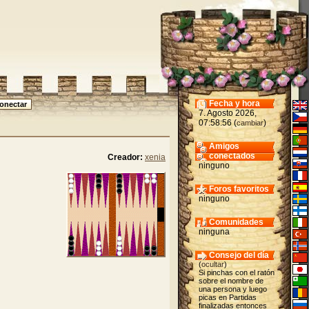
Fecha y hora
7. Agosto 2026,
07:58:56 (
)
cambiar
Amigos
conectados
Creador:
xenia
ninguno
Foros favoritos
ninguno
Comunidades
ninguna
Consejo del día
(
ocultar
)
Si pinchas con el ratón
sobre el nombre de
una persona y luego
picas en Partidas
finalizadas entonces