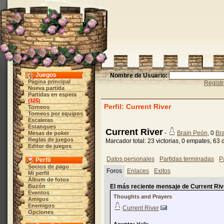
Juegos
Nombre de Usuario:
Página principal
Regist
Nueva partida
Partidas en espera
325
(
)
Perfil: Current River
Torneos
Torneos por equipos
Escaleras
Estanques
Current River
-
Brain Peón
, 0
Br
Mesas de poker
Reglas de juegos
Marcador total: 23 victorias, 0 empates, 63
Editor de juegos
Datos personales
Partidas terminadas
P
Perfil
Socios de pago
Foros
Enlaces
Exitos
Mi perfil
Álbum de fotos
Buzón
El más reciente mensaje de Current Rive
Eventos
Thoughts and Prayers
Amigos
Enemigos
Current River
Opciones