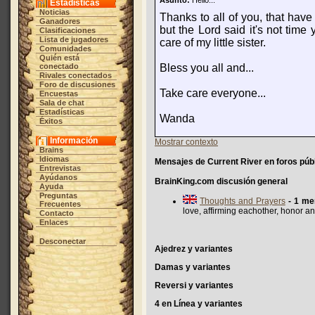
Asunto:
Hello...
Estadísticas
Noticias
Thanks to all of you, that have
Ganadores
but the Lord said it's not time 
Clasificaciones
Lista de jugadores
care of my little sister.
Comunidades
Quién está
conectado
Bless you all and...
Rivales conectados
Foro de discusiones
Take care everyone...
Encuestas
Sala de chat
Estadísticas
Wanda
Éxitos
Información
Mostrar contexto
Brains
Idiomas
Mensajes de Current River en foros púb
Entrevistas
Ayúdanos
BrainKing.com discusión general
Ayuda
Preguntas
Thoughts and Prayers
- 1 me
Frecuentes
love, affirming eachother, honor 
Contacto
Enlaces
Desconectar
Ajedrez y variantes
Damas y variantes
Reversi y variantes
4 en Línea y variantes