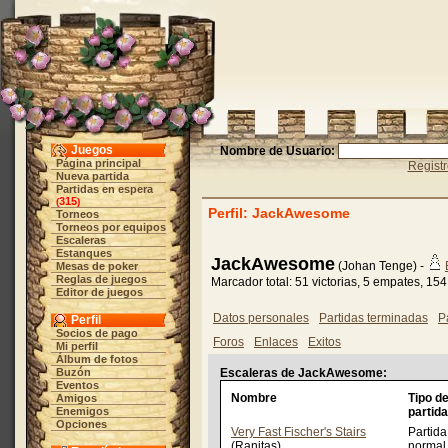
Juegos
Nombre de Usuario:
Página principal
Regist
Nueva partida
Partidas en espera
315
(
)
Perfil: JackAwesome
Torneos
Torneos por equipos
Escaleras
Estanques
JackAwesome
(Johan Tenge) -
Mesas de poker
Reglas de juegos
Marcador total: 51 victorias, 5 empates, 15
Editor de juegos
Datos personales
Partidas terminadas
P
Perfil
Socios de pago
Foros
Enlaces
Exitos
Mi perfil
Álbum de fotos
Buzón
Escaleras de JackAwesome:
Eventos
Nombre
Tipo d
Amigos
Enemigos
partida
Opciones
Very Fast Fischer's Stairs
Partida
(Ranitas)
normal