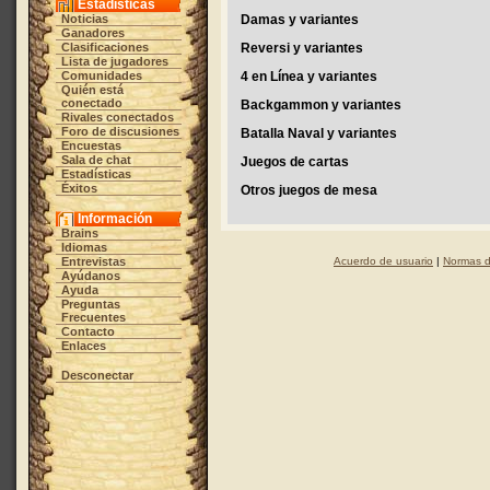
Estadísticas
Noticias
Damas y variantes
Ganadores
Clasificaciones
Reversi y variantes
Lista de jugadores
Comunidades
4 en Línea y variantes
Quién está
conectado
Backgammon y variantes
Rivales conectados
Foro de discusiones
Batalla Naval y variantes
Encuestas
Sala de chat
Juegos de cartas
Estadísticas
Éxitos
Otros juegos de mesa
Información
Brains
Idiomas
Entrevistas
Acuerdo de usuario
|
Normas d
Ayúdanos
Ayuda
Preguntas
Frecuentes
Contacto
Enlaces
Desconectar