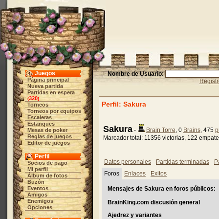
Juegos
Nombre de Usuario:
Página principal
Regist
Nueva partida
Partidas en espera
320
(
)
Perfil: Sakura
Torneos
Torneos por equipos
Escaleras
Estanques
Sakura
-
Brain Torre
, 0
Brains
, 475
p
Mesas de poker
Reglas de juegos
Marcador total: 11356 victorias, 122 empat
Editor de juegos
Perfil
Datos personales
Partidas terminadas
P
Socios de pago
Mi perfil
Foros
Enlaces
Exitos
Álbum de fotos
Buzón
Eventos
Mensajes de Sakura en foros públicos:
Amigos
Enemigos
BrainKing.com discusión general
Opciones
Ajedrez y variantes