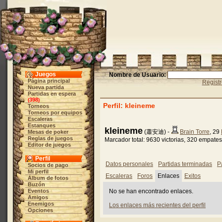
Juegos
Nombre de Usuario:
Página principal
Regist
Nueva partida
Partidas en espera
398
(
)
Perfil: kleineme
Torneos
Torneos por equipos
Escaleras
Estanques
kleineme
(蕭安迪) -
Brain Torre
, 29
Mesas de poker
Reglas de juegos
Marcador total: 9630 victorias, 320 empates
Editor de juegos
Perfil
Datos personales
Partidas terminadas
P
Socios de pago
Mi perfil
Escaleras
Foros
Enlaces
Exitos
Álbum de fotos
Buzón
Eventos
No se han encontrado enlaces.
Amigos
Enemigos
Los enlaces más recientes del perfil
Opciones