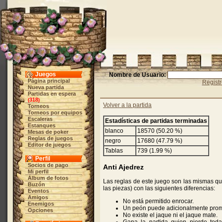
Juegos
Nombre de Usuario:
Página principal
Regist
Nueva partida
Partidas en espera
318
(
)
Volver a la partida
Torneos
Torneos por equipos
Escaleras
Estadísticas de partidas terminadas
Estanques
blanco
18570 (50.20 %)
Mesas de poker
Reglas de juegos
negro
17680 (47.79 %)
Editor de juegos
Tablas
739 (1.99 %)
Perfil
Socios de pago
Anti Ajedrez
Mi perfil
Álbum de fotos
Las reglas de este juego son las mismas que
Buzón
las piezas) con las siguientes diferencias:
Eventos
Amigos
No está permitido enrocar.
Enemigos
Un peón puede adicionalmente prom
Opciones
No existe el jaque ni el jaque mate.