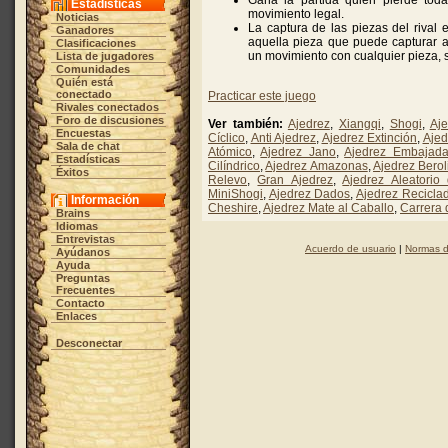
Gana la partida quien pierde tod
Estadísticas
movimiento legal.
Noticias
La captura de las piezas del rival 
Ganadores
aquella pieza que puede capturar a 
Clasificaciones
un movimiento con cualquier pieza, s
Lista de jugadores
Comunidades
Quién está
conectado
Practicar este juego
Rivales conectados
Foro de discusiones
Ver también:
Ajedrez
,
Xiangqi
,
Shogi
,
Aje
Encuestas
Cíclico
,
Anti Ajedrez
,
Ajedrez Extinción
,
Ajed
Sala de chat
Atómico
,
Ajedrez Jano
,
Ajedrez Embajad
Estadísticas
Cilíndrico
,
Ajedrez Amazonas
,
Ajedrez Berol
Éxitos
Relevo
,
Gran Ajedrez
,
Ajedrez Aleatori
MiniShogi
,
Ajedrez Dados
,
Ajedrez Recicla
Información
Cheshire
,
Ajedrez Mate al Caballo
,
Carrera
Brains
Idiomas
Entrevistas
Acuerdo de usuario
|
Normas d
Ayúdanos
Ayuda
Preguntas
Frecuentes
Contacto
Enlaces
Desconectar