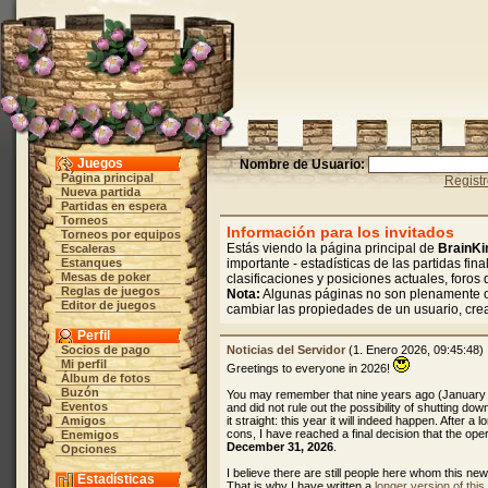
Juegos
Nombre de Usuario:
Página principal
Regist
Nueva partida
Partidas en espera
Torneos
Información para los invitados
Torneos por equipos
Estás viendo la página principal de
BrainKi
Escaleras
Estanques
importante - estadísticas de las partidas fin
Mesas de poker
clasificaciones y posiciones actuales, foros 
Reglas de juegos
Nota:
Algunas páginas no son plenamente op
Editor de juegos
cambiar las propiedades de un usuario, cre
Perfil
Socios de pago
Noticias del Servidor
(1. Enero 2026, 09:45:48)
Mi perfil
Greetings to everyone in 2026!
Álbum de fotos
Buzón
You may remember that nine years ago (January
Eventos
and did not rule out the possibility of shutting dow
Amigos
it straight: this year it will indeed happen. After 
cons, I have reached a final decision that the oper
Enemigos
December 31, 2026
.
Opciones
I believe there are still people here whom this ne
Estadísticas
That is why I have written a
longer version of thi