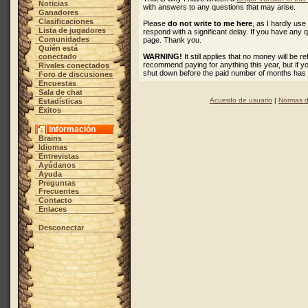
Noticias
with answers to any questions that may arise.
Ganadores
Clasificaciones
Please
do not write to me here
, as I hardly u
Lista de jugadores
respond with a significant delay. If you have any 
Comunidades
page. Thank you.
Quién está
conectado
WARNING!
It still applies that no money will be 
recommend paying for anything this year, but if 
Rivales conectados
shut down before the paid number of months has
Foro de discusiones
Encuestas
Sala de chat
Acuerdo de usuario
|
Normas d
Estadísticas
Éxitos
Información
Brains
Idiomas
Entrevistas
Ayúdanos
Ayuda
Preguntas
Frecuentes
Contacto
Enlaces
Desconectar