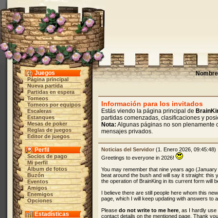
Juegos
Nombre 
Página principal
Nueva partida
Partidas en espera
Torneos
Información para los invitados
Torneos por equipos
Estás viendo la página principal de
BrainKi
Escaleras
Estanques
partidas comenzadas, clasificaciones y posic
Mesas de poker
Nota:
Algunas páginas no son plenamente ope
Reglas de juegos
mensajes privados.
Editor de juegos
Perfil
Noticias del Servidor
(1. Enero 2026, 09:45:48)
Socios de pago
Greetings to everyone in 2026!
Mi perfil
Álbum de fotos
You may remember that nine years ago (January
Buzón
beat around the bush and will say it straight: this
the operation of BrainKing in its current form will 
Eventos
Amigos
I believe there are still people here whom this ne
Enemigos
page, which I will keep updating with answers to 
Opciones
Please
do not write to me here
, as I hardly us
Estadísticas
contact details on the mentioned page. Thank you