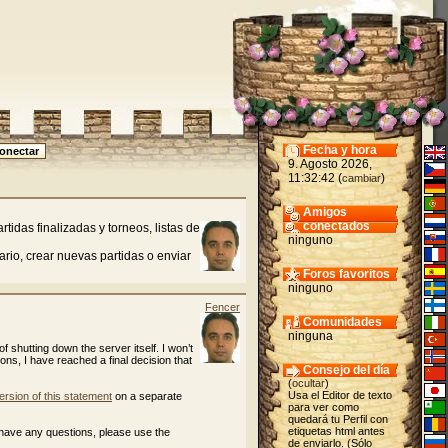
Fecha y hora
9. Agosto 2026,
11:32:42 (
)
cambiar
Amigos
conectados
tidas finalizadas y torneos, listas de
ninguno
rio, crear nuevas partidas o enviar
Foros favoritos
ninguno
Fencer
Comunidades
ninguna
of shutting down the server itself. I won’t
cons, I have reached a final decision that
Consejo del día
(
ocultar
)
Usa el Editor de texto
ersion of this statement
on a separate
para ver como
quedará tu Perfil con
etiquetas html antes
 have any questions, please use the
de enviarlo. (Sólo