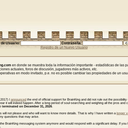
de Usuario:
Contraseña:
Registro de un Nuevo Usuario
ng.com
en donde se muestra toda la información importante - estadísticas de las par
iones actuales, foros de discusión, jugadores más activos, etc.
rativas en modo invitado, p.e. no es posible cambiar las propiedades de un usua
 2017) I
announced
the end of official support for BrainKing and did not rule out the possibility 
 year it will indeed happen. After a long period of soul-searching and weighing all the pros and 
be
terminated on December 31, 2026
.
ws will not please and who will want to know more details. That is why I have written a
longer v
any questions that may arise.
e the BrainKing messaging system anymore and would respond with a significant delay. If you
.