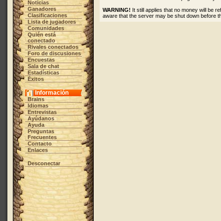
Noticias
Ganadores
WARNING!
It still applies that no money will be
Clasificaciones
aware that the server may be shut down before t
Lista de jugadores
Comunidades
Quién está
conectado
Rivales conectados
Foro de discusiones
Encuestas
Sala de chat
Estadísticas
Éxitos
Información
Brains
Idiomas
Entrevistas
Ayúdanos
Ayuda
Preguntas
Frecuentes
Contacto
Enlaces
Desconectar