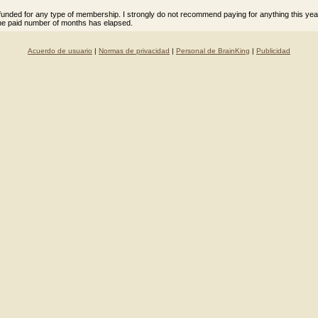
 refunded for any type of membership. I strongly do not recommend paying for anything this yea
he paid number of months has elapsed.
Acuerdo de usuario
|
Normas de privacidad
|
Personal de BrainKing
|
Publicidad