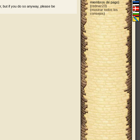
miembros de pago)
(
rednaz23
)
r, but if you do so anyway, please be
(
mostrar todos los
consejos
)