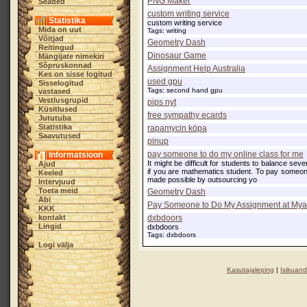
PNG Maker
Seaded
custom writing service
Statistika
custom writing service
Mida on uut
Tags: writing
Võitjad
Geometry Dash
Reitingud
Dinosaur Game
Mängijate nimekiri
Sõpruskonnad
Assignment Help Australia
Kes on sisse logitud
used gpu
Sisselogitud
Tags: second hand gpu
vastased
Vestlusgrupid
pips nyt
Küsitlused
free sympathy ecards
Jututuba
Statistika
rapamycin köpa
Saavutused
pinup
pay someone to do my online class for me
Informatsioon
It might be difficult for students to balance se
Ajud
if you are mathematics student. To pay someon
Keeled
made possible by outsourcing yo
Intervjuud
Toeta meid
Geometry Dash
Abi
Pay Someone to Do My Assignment at My
KKK
dxbdoors
kontakt
Lingid
dxbdoors
Tags: dxbdoors
Logi välja
Kasutajaleping
|
Isikuand