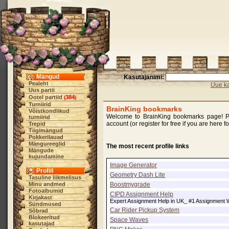
Mängud
Kasutajanimi:
Pealeht
Uue ka
Uus partii
Ootel partiid
384
(
)
Turniirid
BrainKing bookmarks
Võistkondlikud
Welcome to BrainKing bookmarks page! Ple
turniirid
account (or register for free if you are here f
Trepid
Tiigimängud
Pokkerilauad
Mängureeglid
The most recent profile links
Mängude
kujundamine
Image Generator
Profiil
Geometry Dash Lite
Tasuline liikmelisus
Boostmygrade
Minu andmed
Fotoalbumid
CIPD Assignment Help
Kirjakast
Expert Assignment Help in UK_ #1 Assignment W
Sündmused
Car Rider Pickup System
Sõbrad
Blokeeritud
Space Waves
kasutajad