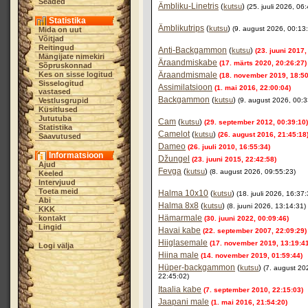
Seaded
Ämbliku-Linetris
(
kutsu
)
(25. juuli 2026, 06
Statistika
Ämblikutrips
(
kutsu
)
(9. august 2026, 00:13
Mida on uut
Võitjad
Reitingud
Anti-Backgammon
(
kutsu
)
(23. juuni 2017,
Mängijate nimekiri
Äraandmiskabe
(17. märts 2020, 20:26:27)
Sõpruskonnad
Kes on sisse logitud
Äraandmismale
(18. november 2019, 18:50
Sisselogitud
Assimilatsioon
(1. mai 2016, 22:00:04)
vastased
Backgammon
(
kutsu
)
Vestlusgrupid
(9. august 2026, 00:3
Küsitlused
Jututuba
Cam
(
kutsu
)
(29. september 2012, 00:39:10)
Statistika
Camelot
(
kutsu
)
(26. august 2016, 21:45:18
Saavutused
Dameo
(26. juuli 2010, 16:55:34)
Informatsioon
Džungel
(23. juuni 2015, 22:42:58)
Ajud
Fevga
(
kutsu
)
(8. august 2026, 09:55:23)
Keeled
Intervjuud
Toeta meid
Halma 10x10
(
kutsu
)
(18. juuli 2026, 16:37:
Abi
Halma 8x8
(
kutsu
)
(8. juuni 2026, 13:14:31)
KKK
Hämarmale
kontakt
(30. juuni 2022, 00:09:46)
Lingid
Havai kabe
(22. september 2007, 22:09:29)
Hiiglasemale
(17. november 2019, 13:19:41
Logi välja
Hiina male
(14. november 2019, 01:59:44)
Hüper-backgammon
(
kutsu
)
(7. august 20
22:45:02)
Itaalia kabe
(7. september 2010, 22:15:03)
Jaapani male
(1. mai 2016, 21:54:20)