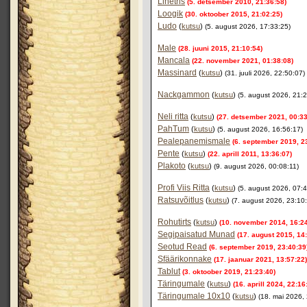
Linetris
(5. detsember 2010, 21:36:58)
Loogik
(30. oktoober 2015, 21:02:25)
Ludo
(
kutsu
)
(5. august 2026, 17:33:25)
Male
(28. juuni 2015, 21:10:54)
Mancala
(22. november 2021, 01:38:08)
Massinard
(
kutsu
)
(31. juuli 2026, 22:50:07)
Nackgammon
(
kutsu
)
(5. august 2026, 21:2
Neli ritta
(
kutsu
)
(27. detsember 2021, 00:33
PahTum
(
kutsu
)
(5. august 2026, 16:56:17)
Pealepanemismale
(6. september 2019, 2
Pente
(
kutsu
)
(22. aprill 2011, 13:36:07)
Plakoto
(
kutsu
)
(9. august 2026, 00:08:11)
Profi Viis Ritta
(
kutsu
)
(5. august 2026, 07:4
Ratsuvõitlus
(
kutsu
)
(7. august 2026, 23:10
Rohutirts
(
kutsu
)
(10. november 2014, 16:24
Segipaisatud Munad
(17. august 2015, 14
Seotud Read
(6. september 2019, 23:40:39
Sfäärikonnake
(17. jaanuar 2021, 13:57:22)
Tablut
(3. oktoober 2019, 21:23:40)
Täringumale
(
kutsu
)
(16. aprill 2024, 22:16
Täringumale 10x10
(
kutsu
)
(18. mai 2026,