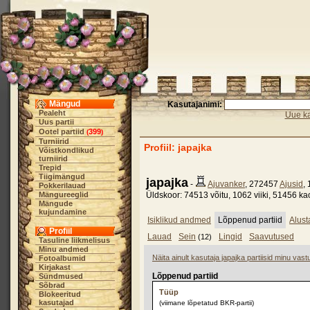
Mängud
Kasutajanimi:
Pealeht
Uue ka
Uus partii
Ootel partiid
399
(
)
Turniirid
Profiil: japajka
Võistkondlikud
turniirid
Trepid
Tiigimängud
japajka
-
Ajuvanker
, 272457
Ajusid
,
Pokkerilauad
Mängureeglid
Üldskoor: 74513 võitu, 1062 viiki, 51456 ka
Mängude
kujundamine
Isiklikud andmed
Lõppenud partiid
Alust
Profiil
Lauad
Sein
Lingid
Saavutused
(12)
Tasuline liikmelisus
Minu andmed
Näita ainult kasutaja japajka partiisid minu vast
Fotoalbumid
Kirjakast
Lõppenud partiid
Sündmused
Sõbrad
Tüüp
Blokeeritud
kasutajad
(viimane lõpetatud BKR-partii)