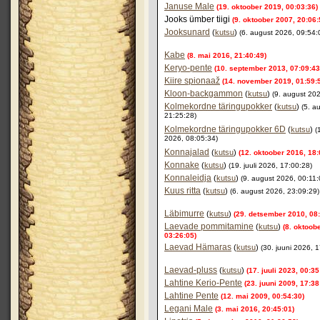
Januse Male
(19. oktoober 2019, 00:03:36)
Jooks ümber tiigi
(9. oktoober 2007, 20:06:
Jooksunard
(
kutsu
)
(6. august 2026, 09:54:
Kabe
(8. mai 2016, 21:40:49)
Keryo-pente
(10. september 2013, 07:09:43
Kiire spionaaž
(14. november 2019, 01:59:
Kloon-backgammon
(
kutsu
)
(9. august 20
Kolmekordne täringupokker
(
kutsu
)
(5. a
21:25:28)
Kolmekordne täringupokker 6D
(
kutsu
)
(
2026, 08:05:34)
Konnajalad
(
kutsu
)
(12. oktoober 2016, 18:
Konnake
(
kutsu
)
(19. juuli 2026, 17:00:28)
Konnaleidja
(
kutsu
)
(9. august 2026, 00:11:
Kuus ritta
(
kutsu
)
(6. august 2026, 23:09:29)
Läbimurre
(
kutsu
)
(29. detsember 2010, 08:
Laevade pommitamine
(
kutsu
)
(8. oktoob
03:26:05)
Laevad Hämaras
(
kutsu
)
(30. juuni 2026, 
Laevad-pluss
(
kutsu
)
(17. juuli 2023, 00:35
Lahtine Kerio-Pente
(23. juuni 2009, 17:38
Lahtine Pente
(12. mai 2009, 00:54:30)
Legani Male
(3. mai 2016, 20:45:01)