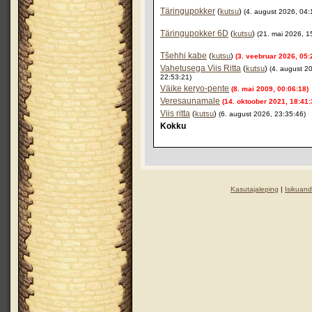
Täringupokker
(
kutsu
)
(4. august 2026, 04:
Täringupokker 6D
(
kutsu
)
(21. mai 2026, 1
Tšehhi kabe
(
kutsu
)
(3. veebruar 2026, 05:
Vahetusega Viis Ritta
(
kutsu
)
(4. august 2
22:53:21)
Väike keryo-pente
(8. mai 2009, 00:06:18)
Veresaunamale
(14. oktoober 2021, 18:41:
Viis ritta
(
kutsu
)
(6. august 2026, 23:35:46)
Kokku
Kasutajaleping
|
Isikuand