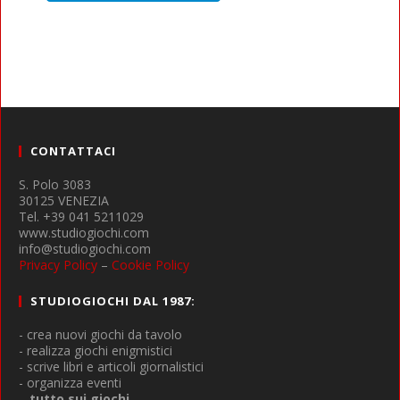
CONTATTACI
S. Polo 3083
30125 VENEZIA
Tel. +39 041 5211029
www.studiogiochi.com
info@studiogiochi.com
Privacy Policy
–
Cookie Policy
STUDIOGIOCHI DAL 1987:
- crea nuovi giochi da tavolo
- realizza giochi enigmistici
- scrive libri e articoli giornalistici
- organizza eventi
...tutto sui giochi