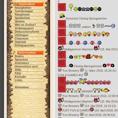
F
Statistiken
Neuigkeiten
~~
Turniersieger
Ranglisten
Spielerliste
Knockout Cloning Backgammon
Vereine
Wer ist Online?
~~
seldom
Onlinegegner
Diskussionsforen
Umfragen
~~
~
~
Chatraum
Statistik
~~
~~
~~
~~
~~
Erfolgspunkte
Multigammon Mayhem
(25. Mai 2014,
Information
Brains
~~
Sprachen
Interviews
~~
Cloning Backgammon
Unterstütze uns!
Hilfe
Fun Brewery
(1. März 2019, 16:29:31)
FAQ
FUN & GAMES #12
Kontakt
Links
Abmelden
SB
WINNER
Fun Brewery
(16. August 2018, 12:58:3
Multigammon Mayhem
(25. Mai 2014,
Fun Brewery
(14. Mai 2018, 19:19:12)
JUST FUN & GAMES
(24. April 2018, 00
Fun Brewery
(4. April 2018, 09:36:53)