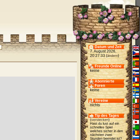
Datum und Zeit
7. August 2026,
20:27:33 (
)
ändern
Freunde Online
keine
Abonnierte
Foren
keine
Vereine
nichts
Tip des Tages
(
verstecken
)
Hast du lust auf ein
schnelles Spiel
welches sicher in den
nächsten zwei
Stunden beendet ist?