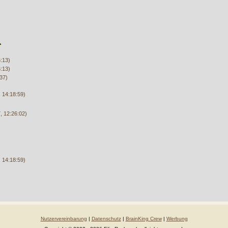
:13)
:13)
37)
 14:18:59)
, 12:26:02)
 14:18:59)
Nutzervereinbarung
|
Datenschutz
|
BrainKing Crew
|
Werbung