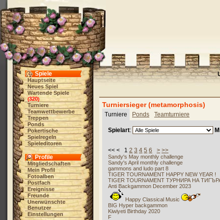
Spiele
Hauptseite
Neues Spiel
Wartende Spiele
320
(
)
Turniersieger (metamorphosis)
Turniere
Teamwettbewerbe
Turniere
Ponds
Teamturniere
Treppen
Ponds
Spielart
:
M
Pokertische
Spielregeln
Spieleditoren
<< < 1
2
3
4
5
6
>
>>
Profile
Sandy's May monthly challenge
Sandy's April monthly challenge
Mitgliedschaften
gammons and ludo part 8
Mein Profil
TIGER TOURNAMENT HAPPY NEW YEAR !
Fotoalben
TIGER TOURNAMENT ТУРНИРА НА ТИГЪРА
Postfach
Anti Backgammon December 2023
Ereignisse
Freunde
Happy Classical Music
Unerwünschte
BIG Hyper backgammon
Benutzer
Kiwiyeti Birthday 2020
Einstellungen
F