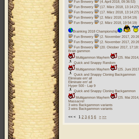
Fun Brewery
(4. April 2018, 09:36:53)
Fun Brewery
(17. März 2018, 13:14:27)
Fun Brewery
(17. März 2018, 13:14:27)
Fun Brewery
(2. März 2018, 19:54:19)
Fun Brewery
(2. März 2018, 19:54:19)
Brainking 2018 Championship
Fun Brewery
(2. November 2017, 20:26
Fun Brewery
(2. November 2017, 20:26
Fun Brewery
(20. Oktober 2017, 17:18:
Brain gammon
Multigammon Mayhem
(25. Mai 2014,
Quick and Snappy Random
Multigammon Mayhem
(25. Juni 2017
Quick and Snappy Cloning Backgammon
Eliminate em' all
Eliminate em' all
Hyper 500 - Lap 9
Quick and Snappy Cloning Backgammon
Multigammon Mayhem
(25. Mai 2014,
Massacre!
3 wins Backgammon variants
3 wins Backgammon variants
<< < 1
2
3
4
5
6
>
>>