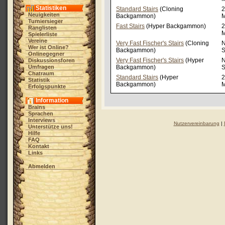
Statistiken
Standard Stairs
(Cloning
2
Neuigkeiten
Backgammon)
M
Turniersieger
Fast Stairs
(Hyper Backgammon)
2
Ranglisten
M
Spielerliste
Vereine
Very Fast Fischer's Stairs
(Cloning
N
Wer ist Online?
Backgammon)
S
Onlinegegner
Very Fast Fischer's Stairs
(Hyper
N
Diskussionsforen
Umfragen
Backgammon)
S
Chatraum
Standard Stairs
(Hyper
2
Statistik
Backgammon)
M
Erfolgspunkte
Information
Brains
Sprachen
Interviews
Nutzervereinbarung
|
Unterstütze uns!
Hilfe
FAQ
Kontakt
Links
Abmelden