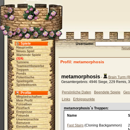
Spiele
Username:
Hauptseite
Neue 
Neues Spiel
Wartende Spiele
324
(
)
Profil: metamorphosis
Turniere
Teamwettbewerbe
Treppen
Ponds
metamorphosis
-
Brain Turm (
Pokertische
Spielregeln
Gesamtergebnis: 4946 Siege, 229 Remis, 3
Spieleditoren
Persönliche Daten
Beendete Spiele
Gest
Profile
Mitgliedschaften
Links
Erfolgspunkte
Mein Profil
Fotoalben
Postfach
metamorphosis´s Treppen:
Ereignisse
Name
S
Freunde
Unerwünschte
Benutzer
Fast Stairs
(Cloning Backgammon)
2
Einstellungen
M