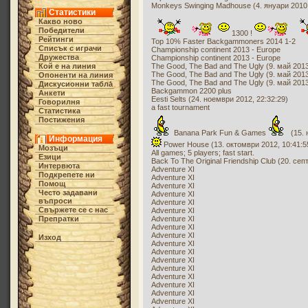
Monkeys Swinging Madhouse (4. януари 2010,
Статистики
Какво ново
Победители
1300 !
Рейтинги
Top 10% Faster Backgammoners 2014 1-2
Списък с играчи
Championship continent 2013 - Europe
Дружества
Championship continent 2013 - Europe
Кой е на линия
The Good, The Bad and The Ugly (9. май 2013
The Good, The Bad and The Ugly (9. май 2013
Опоненти на линия
The Good, The Bad and The Ugly (9. май 2013
Дискусионни табла́
Backgammon 2200 plus
Анкети
Eesti Selts (24. ноември 2012, 22:32:29)
Говорилня
a fast tournament
Статистика
Постижения
Banana Park Fun & Games
(15. 
Информация
Power House (13. октомври 2012, 10:41:5
Мозъци
All games; 5 players; fast start.
Езици
Back To The Original Friendship Club (20. сеп
Интервюта
Adventure XI
Подкрепете ни
Adventure XI
Помощ
Adventure XI
Често задавани
Adventure XI
въпроси
Adventure XI
Свържете се с нас
Adventure XI
Препратки
Adventure XI
Adventure XI
Adventure XI
Изход
Adventure XI
Adventure XI
Adventure XI
Adventure XI
Adventure XI
Adventure XI
Adventure XI
Adventure XI