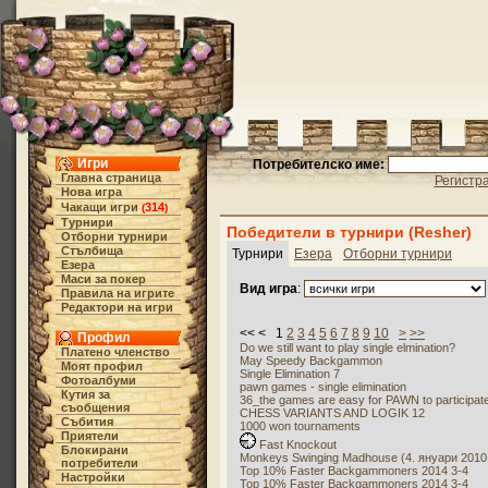
Игри
Потребителско име:
Главна страница
Регистр
Нова игра
Чакащи игри
314
(
)
Турнири
Победители в турнири (Resher)
Отборни турнири
Стълбища
Турнири
Езера
Отборни турнири
Езера
Маси за покер
Вид игра
:
Правила на игрите
Редактори на игри
<< < 1
2
3
4
5
6
7
8
9
10
>
>>
Профил
Do we still want to play single elmination?
Платено членство
May Speedy Backgammon
Моят профил
Single Elimination 7
Фотоалбуми
pawn games - single elimination
Кутия за
36_the games are easy for PAWN to participate
съобщения
CHESS VARIANTS AND LOGIK 12
Събития
1000 won tournaments
Приятели
Fast Knockout
Блокирани
Monkeys Swinging Madhouse (4. януари 2010,
потребители
Top 10% Faster Backgammoners 2014 3-4
Настройки
Top 10% Faster Backgammoners 2014 3-4