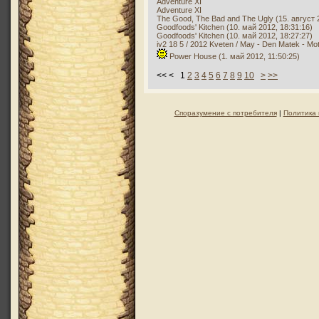
Adventure XI
Adventure XI
The Good, The Bad and The Ugly (15. август 
Goodfoods' Kitchen (10. май 2012, 18:31:16)
Goodfoods' Kitchen (10. май 2012, 18:27:27)
iv2 18 5 / 2012 Kveten / May - Den Matek - Mo
Power House (1. май 2012, 11:50:25)
<< < 1
2
3
4
5
6
7
8
9
10
>
>>
Споразумение с потребителя
|
Политика 