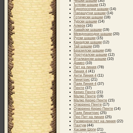
Чешки шашки
(30)
Ъглови шашки
(12)
Еднопосочни шашки
(14)
Парашутни шашки
(14)
Готически шашки
(18)
Турски шашки
(14)
Алкерк
(16)
Хавайски шашки
(19)
Международни шашки
(20)
Руски шашки
(15)
Канадски шашки
(12)
Тай шашки
(10)
Бразилски шашки
(16)
Португалски шашки
(12)
Италиански шашки
(10)
Дамео
(10)
Пет на линия
(78)
Линия 4
(41)
Анти Линия 4
(11)
Линитрис
(21)
Паяк Линия 4
(37)
Пенте
(37)
Керио Пенте
(21)
Малко Пенте
(19)
Малко Керио Пенте
(15)
Отворено Пенте
(17)
Отворено Керио Пенте
(14)
Паяк Линитрис
(25)
Про Пет на линия
(25)
Разменени пет на линия
(22)
Пахтум
(44)
Хасами Шоги
(21)