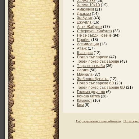
Халма 8х8
(28)
Халма 10х10
(19)
Амазонки
(21)
Джармо
(14)
Жабуняк
(43)
Джунгла
(16)
Анти Жабуняк
(17)
Сферичен Жабуняк
(23)
Не се сърди човече
(94)
Пробив
(18)
Асимилация
(13)
Атакс
(17)
Шаверси
(12)
Покер със зарове
(47)
Троен покер със зарове
(43)
Търсач на жаби
(36)
Логика
(50)
Манкала
(37)
Жабешки бутчета
(12)
Покер със зарове 6D
(23)
Троен покер със зарове 6D
(21)
Голяма джунгла
(6)
Конска битка
(28)
Камелот
(10)
Кам
(8)
Споразумение с потребителя
|
Политика 