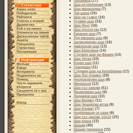
Лапаница
(17)
Шах изтребление
(13)
Статистики
Шах махараджа
(7)
Какво ново
Три шаха
(16)
Победители
Рейтинги
Шах на тъмно
(16)
Списък с играчи
Атомен шах
(33)
Дружества
Шах Янус
(16)
Кой е на линия
Шах посолство
(12)
Опоненти на линия
Екранен шах
(7)
Дискусионни табла́
Луд екранен шах
(9)
Анкети
Цилиндричен шах
(16)
Говорилня
Амазонски шах
(13)
Статистика
Шах Беролина
(14)
Постижения
Случаен шах на Фишер
(14)
Шах Леган
(10)
Информация
Конен шах
(11)
Мозъци
Грандшах
(11)
Езици
Случаен шах на Капабланка
(12)
Интервюта
Шах Лос Аламос
(29)
Подкрепете ни
Помощ
Неопределен шах
(8)
Често задавани
Минишоги
(12)
въпроси
Шах със зарове
(51)
Свържете се с нас
Рециклиран шах
(9)
Препратки
Ледников шах
(10)
Шах Веемот
(11)
Изход
Шах Чеширска котка
(9)
Шах Конмат
(7)
Надбягващи се царе
(8)
Шах със зарове 10х10
(25)
Шах клане
(15)
Шашки
(40)
Шашки лапаница
(15)