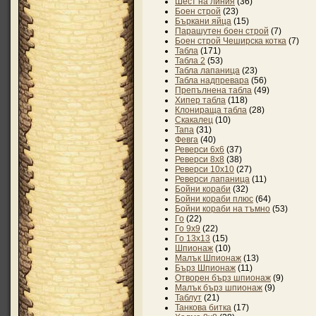
Шест на линия
(36)
Боен строй
(23)
Бъркани яйца
(15)
Парашутен боен строй
(7)
Боен строй Чеширска котка
(7)
Табла
(171)
Табла 2
(53)
Табла лапаница
(23)
Табла надпревара
(56)
Препълнена табла
(49)
Хипер табла
(118)
Клонираща табла
(28)
Скакалец
(10)
Тапа
(31)
Февга
(40)
Реверси 6х6
(37)
Реверси 8х8
(38)
Реверси 10х10
(27)
Реверси лапаница
(11)
Бойни кораби
(32)
Бойни кораби плюс
(64)
Бойни кораби на тъмно
(53)
Го
(22)
Го 9x9
(22)
Го 13x13
(15)
Шпионаж
(10)
Малък Шпионаж
(13)
Бърз Шпионаж
(11)
Отворен бърз шпионаж
(9)
Малък бърз шпионаж
(9)
Таблут
(21)
Танкова битка
(17)