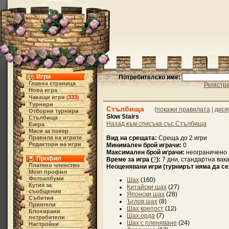
Игри
Потребителско име:
Главна страница
Регистр
Нова игра
Чакащи игри
333
(
)
Турнири
Стълбища
(
покажи правилата
|
диск
Отборни турнири
Slow Stairs
Стълбища
Назад към списъка със Стълбища
Езера
Маси за покер
Правила на игрите
Вид на срещата:
Среща до 2 игри
Редактори на игри
Минимален брой играчи:
0
Максимален брой играчи:
неограничено
Профил
Време за игра (
?
):
7 дни, стандартна вак
Платено членство
Неоценявани игри (турнирът няма да се
Моят профил
Фотоалбуми
Шах
(160)
Кутия за
Китайски шах
(27)
съобщения
Японски шах
(28)
Събития
Ъглов шах
(8)
Приятели
Шах крепост
(12)
Блокирани
Шах орда
(7)
потребители
Шах с пленяване
(24)
Настройки