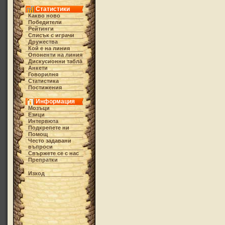
Статистики
Какво ново
Победители
Рейтинги
Списък с играчи
Дружества
Кой е на линия
Опоненти на линия
Дискусионни табла́
Анкети
Говорилня
Статистика
Постижения
Информация
Мозъци
Езици
Интервюта
Подкрепете ни
Помощ
Често задавани
въпроси
Свържете се с нас
Препратки
Изход