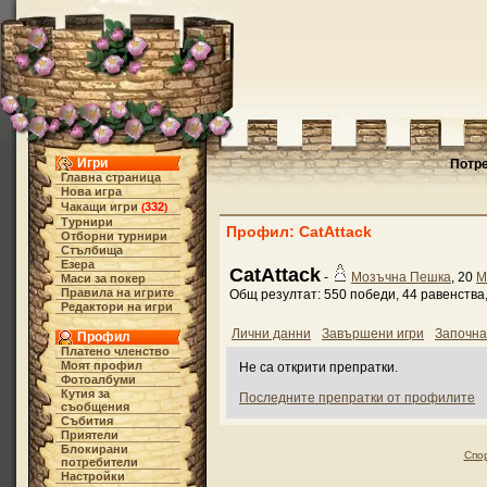
Игри
Потре
Главна страница
Нова игра
Чакащи игри
332
(
)
Турнири
Профил: CatAttack
Отборни турнири
Стълбища
Езера
CatAttack
-
Мозъчна Пешка
, 20
М
Маси за покер
Правила на игрите
Общ резултат: 550 победи, 44 равенства,
Редактори на игри
Лични данни
Завършени игри
Започна
Профил
Платено членство
Моят профил
Не са открити препратки.
Фотоалбуми
Кутия за
Последните препратки от профилите
съобщения
Събития
Приятели
Блокирани
Спо
потребители
Настройки