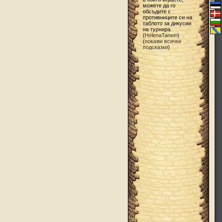
можете да го
обсъдите с
противниците си на
таблото за дикусии
на турнира.
(
HelenaTanein
)
(
покажи всички
подсказки
)