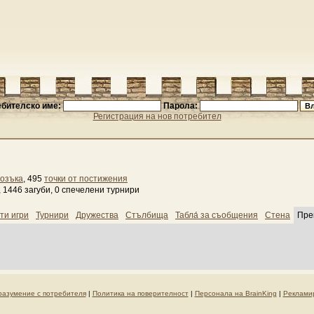
бителско име:
Парола:
Регистрация на нов потребител
озъка
, 495
точки от постижения
 1446 загуби, 0 спечелени турнири
ти игри
Турнири
Дружества
Стълбища
Табла́ за съобщения
Стена
Пре
разумение с потребителя
|
Политика на поверителност
|
Персонала на BrainKing
|
Реклами