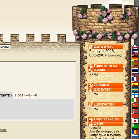
Дата и час
6. август 2026,
05:52:06 (
)
промени
Приятели на
линия
няма
Любими
дискусии
няма
пратки
Постижения
Дружества
няма
Подсказка на
деня
(
скрий
)
ране
Ако Ви интересува
напредъка в турнир,
в който играете,