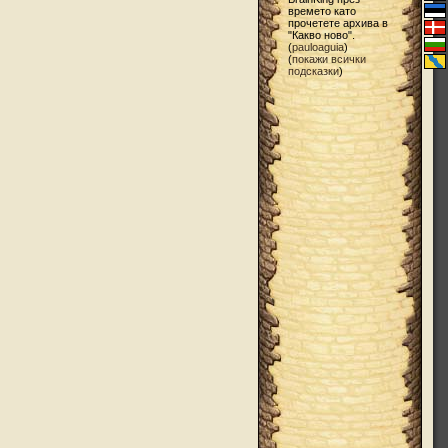
времето като
прочетете архива в
"Какво ново".
(
pauloaguia
)
(
покажи всички
подсказки
)