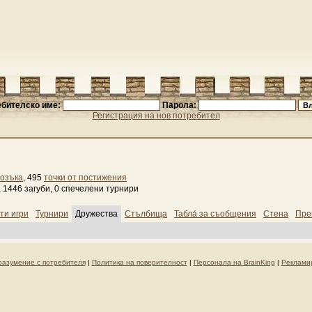
бителско име:
Парола:
Регистрация на нов потребител
озъка
, 495
точки от постижения
 1446 загуби, 0 спечелени турнири
ти игри
Турнири
Дружества
Стълбища
Табла́ за съобщения
Стена
Пре
разумение с потребителя
|
Политика на поверителност
|
Персонала на BrainKing
|
Реклами