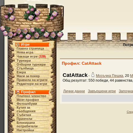
Игри
Потре
Главна страница
Нова игра
Чакащи игри
328
(
)
Турнири
Профил: CatAttack
Отборни турнири
Стълбища
Езера
CatAttack
-
Мозъчна Пешка
, 20
М
Маси за покер
Правила на игрите
Общ резултат: 550 победи, 44 равенства,
Редактори на игри
Лични данни
Завършени игри
Започна
Профил
Платено членство
Моят профил
Фотоалбуми
Кутия за
съобщения
Спо
Събития
Приятели
Блокирани
потребители
Настройки