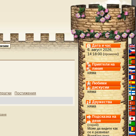
Дата и час
6. август 2026,
14:18:00 (
)
промени
Приятели на
линия
няма
Любими
дискусии
няма
пратки
Постижения
Дружества
няма
ране
Подсказка на
деня
(
скрий
)
Може да видите как
се е развивал
BrainKing през