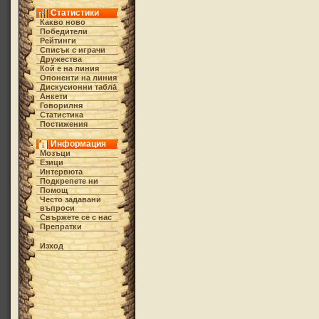
Статистики
Какво ново
Победители
Рейтинги
Списък с играчи
Дружества
Кой е на линия
Опоненти на линия
Дискусионни табла́
Анкети
Говорилня
Статистика
Постижения
Информация
Мозъци
Езици
Интервюта
Подкрепете ни
Помощ
Често задавани
въпроси
Свържете се с нас
Препратки
Изход