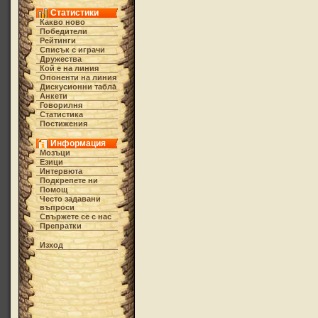
Статистики
Какво ново
Победители
Рейтинги
Списък с играчи
Дружества
Кой е на линия
Опоненти на линия
Дискусионни табла́
Анкети
Говорилня
Статистика
Постижения
Информация
Мозъци
Езици
Интервюта
Подкрепете ни
Помощ
Често задавани
въпроси
Свържете се с нас
Препратки
Изход