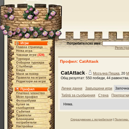
Игри
Потребителско име:
Главна страница
Регистр
Нова игра
Чакащи игри
324
(
)
Турнири
Профил: CatAttack
Отборни турнири
Стълбища
Езера
CatAttack
-
Мозъчна Пешка
, 20
М
Маси за покер
Правила на игрите
Общ резултат: 550 победи, 44 равенства,
Редактори на игри
Лични данни
Завършени игри
Започна
Профил
Платено членство
Табла́ за съобщения
Стена
Препратк
Моят профил
Фотоалбуми
Няма.
Кутия за
съобщения
Събития
Приятели
Блокирани
Споразумение с потребителя
|
Политика 
потребители
Настройки