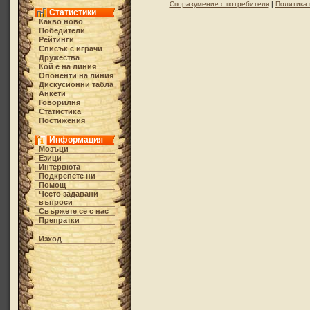
Споразумение с потребителя
|
Политика 
Статистики
Какво ново
Победители
Рейтинги
Списък с играчи
Дружества
Кой е на линия
Опоненти на линия
Дискусионни табла́
Анкети
Говорилня
Статистика
Постижения
Информация
Мозъци
Езици
Интервюта
Подкрепете ни
Помощ
Често задавани
въпроси
Свържете се с нас
Препратки
Изход