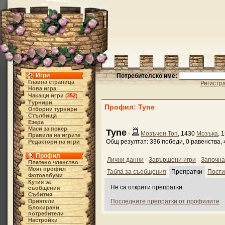
Игри
Потребителско име:
Главна страница
Регистр
Нова игра
Чакащи игри
352
(
)
Турнири
Профил: Tyne
Отборни турнири
Стълбища
Езера
Маси за покер
Tyne
-
Мозъчен Топ
, 1430
Мозъка
, 
Правила на игрите
Общ резултат: 336 победи, 0 равенства, 
Редактори на игри
Профил
Лични данни
Завършени игри
Започна
Платено членство
Моят профил
Табла́ за съобщения
Препратки
Пост
Фотоалбуми
Кутия за
Не са открити препратки.
съобщения
Събития
Приятели
Последните препратки от профилите
Блокирани
потребители
Настройки