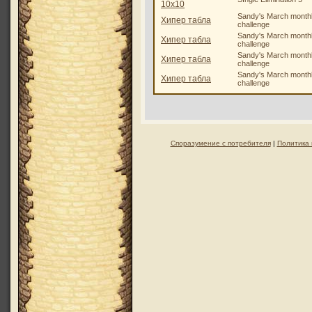
10х10
Sandy's March month
Хипер табла
challenge
Sandy's March month
Хипер табла
challenge
Sandy's March month
Хипер табла
challenge
Sandy's March month
Хипер табла
challenge
Споразумение с потребителя
|
Политика 