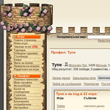
Игри
Потребителско име:
Главна страница
Регистр
Нова игра
Чакащи игри
342
(
)
Турнири
Профил: Tyne
Отборни турнири
Стълбища
Езера
Маси за покер
Tyne
-
Мозъчен Топ
, 1430
Мозъка
, 
Правила на игрите
Общ резултат: 336 победи, 0 равенства, 
Редактори на игри
Профил
Лични данни
Завършени игри
Започна
Платено членство
Моят профил
Табла́ за съобщения
Препратки
Пост
Фотоалбуми
Кутия за
съобщения
Tyne е на ход в 21 игри:
Събития
Игра
Събитие
Приятели
Блокирани
потребители
Табла
retirement games
Настройки