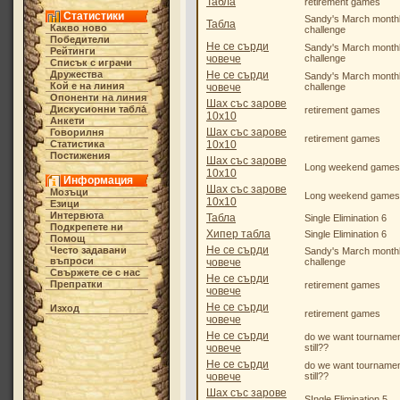
Табла
retirement games
Статистики
Sandy's March month
Табла
Какво ново
challenge
Победители
Не се сърди
Sandy's March month
Рейтинги
човече
challenge
Списък с играчи
Дружества
Не се сърди
Sandy's March month
Кой е на линия
човече
challenge
Опоненти на линия
Шах със зарове
Дискусионни табла́
retirement games
10х10
Анкети
Шах със зарове
Говорилня
retirement games
Статистика
10х10
Постижения
Шах със зарове
Long weekend games
10х10
Информация
Шах със зарове
Мозъци
Long weekend games
10х10
Езици
Интервюта
Табла
Single Elimination 6
Подкрепете ни
Хипер табла
Single Elimination 6
Помощ
Не се сърди
Често задавани
Sandy's March month
въпроси
човече
challenge
Свържете се с нас
Не се сърди
Препратки
retirement games
човече
Не се сърди
Изход
retirement games
човече
Не се сърди
do we want tourname
човече
still??
Не се сърди
do we want tourname
човече
still??
Шах със зарове
SIngle Elimination 5