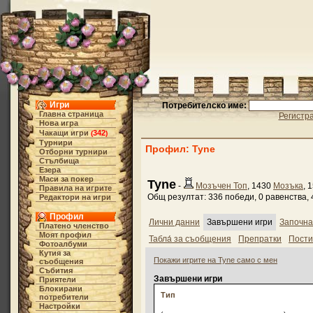
Игри
Потребителско име:
Главна страница
Регистр
Нова игра
Чакащи игри
342
(
)
Турнири
Профил: Tyne
Отборни турнири
Стълбища
Езера
Маси за покер
Tyne
-
Мозъчен Топ
, 1430
Мозъка
, 
Правила на игрите
Общ резултат: 336 победи, 0 равенства, 
Редактори на игри
Профил
Лични данни
Завършени игри
Започна
Платено членство
Моят профил
Табла́ за съобщения
Препратки
Пост
Фотоалбуми
Кутия за
Покажи игрите на Tyne само с мен
съобщения
Събития
Завършени игри
Приятели
Блокирани
Тип
потребители
Настройки