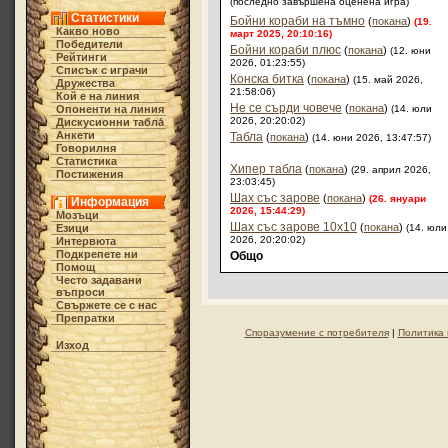
(последно завършена оценена игра)
Статистики
Бойни кораби на тъмно
(
покана
)
(19.
Какво ново
март 2025, 20:10:16)
Победители
Бойни кораби плюс
(
покана
)
(12. юни
Рейтинги
2026, 01:23:55)
Списък с играчи
Конска битка
(
покана
)
(15. май 2026,
Дружества
21:58:06)
Кой е на линия
Не се сърди човече
(
покана
)
Опоненти на линия
(14. юли
2026, 20:20:02)
Дискусионни табла́
Анкети
Табла
(
покана
)
(14. юни 2026, 13:47:57)
Говорилня
Статистика
Хипер табла
(
покана
)
(29. април 2026,
Постижения
23:03:45)
Шах със зарове
(
покана
)
(26. януари
Информация
2026, 15:44:29)
Мозъци
Шах със зарове 10х10
(
покана
)
Езици
(14. юли
2026, 20:20:02)
Интервюта
Подкрепете ни
Общо
Помощ
Често задавани
въпроси
Свържете се с нас
Препратки
Споразумение с потребителя
|
Политика 
Изход