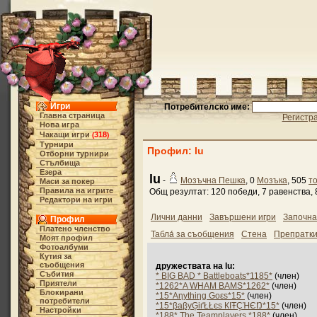
Игри
Потребителско име:
Главна страница
Регистр
Нова игра
Чакащи игри
318
(
)
Турнири
Профил: lu
Отборни турнири
Стълбища
Езера
lu
-
Мозъчна Пешка
, 0
Мозъка
, 505
т
Маси за покер
Правила на игрите
Общ резултат: 120 победи, 7 равенства, 
Редактори на игри
Лични данни
Завършени игри
Започна
Профил
Платено членство
Табла́ за съобщения
Стена
Препратк
Моят профил
Фотоалбуми
Кутия за
съобщения
дружествата на lu:
Събития
* BIG BAD * Battleboats*1185*
(член)
Приятели
*1262*A WHAM BAMS*1262*
(член)
Блокирани
*15*Aηythiηg Goεs*15*
(член)
потребители
*15*βaβyĢіґŁŁєs КIŦÇΉЄŊ*15*
(член)
Настройки
*188* The Teamplayers *188*
(член)