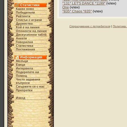
*131* LET'S DANCE *1199*
(член)
Статистики
One
(член)
Какво ново
*835* Chaos *835*
(член)
Победители
Рейтинги
Списък с играчи
Дружества
Споразумение с потребителя
|
Политика 
Кой е на линия
Опоненти на линия
Дискусионни табла́
Анкети
Говорилня
Статистика
Постижения
Информация
Мозъци
Езици
Интервюта
Подкрепете ни
Помощ
Често задавани
въпроси
Свържете се с нас
Препратки
Изход