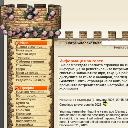
Игри
Потребителско име:
Главна страница
Регистр
Нова игра
Чакащи игри
Турнири
Информация за гости
Отборни турнири
Вие разглеждате главната страница на
B
Стълбища
Езера
информация за регистрираните потребите
Маси за покер
списък на започнатите игри, текущия рей
Правила на игрите
дискусиите за които е абониран, преглед 
Редактори на игри
Бележка:
Някои страници не са напълно 
променяте потребителските настройки, д
Профил
съобщения.
Платено членство
Моят профил
Фотоалбуми
Новини от сървъра
(1. януари 2026, 09:45:48
Кутия за
Greetings to everyone in 2026!
съобщения
Събития
You may remember that nine years ago (January
Приятели
and did not rule out the possibility of shutting dow
Блокирани
it straight: this year it will indeed happen. After 
потребители
cons, I have reached a final decision that the oper
Настройки
December 31, 2026
.