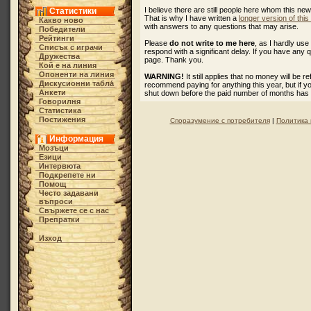
I believe there are still people here whom this ne
Статистики
That is why I have written a
longer version of thi
Какво ново
with answers to any questions that may arise.
Победители
Рейтинги
Please
do not write to me here
, as I hardly u
Списък с играчи
respond with a significant delay. If you have any 
Дружества
page. Thank you.
Кой е на линия
Опоненти на линия
WARNING!
It still applies that no money will be 
Дискусионни табла́
recommend paying for anything this year, but if 
Анкети
shut down before the paid number of months has
Говорилня
Статистика
Постижения
Споразумение с потребителя
|
Политика 
Информация
Мозъци
Езици
Интервюта
Подкрепете ни
Помощ
Често задавани
въпроси
Свържете се с нас
Препратки
Изход